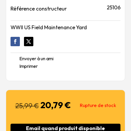
25106
Référence constructeur
WWII US Field Maintenance Yard
Envoyer à un ami
Imprimer
20,79
€
Le
Le
25,99
€
Rupture de stock
prix
prix
initial
actuel
était :
est :
Email quand produit disponible