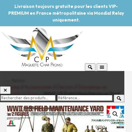
Livraison toujours gratuite pour les clients VIP-
PREMIUM en France métropolitaine via Mondial Relay
uniquement.
← Retour
Home
/
Accessoires
/
Décors
/
Dioramas et
constructions
/ WWII US Field Maintenance Yard
-20%
Pouvoir d'achat