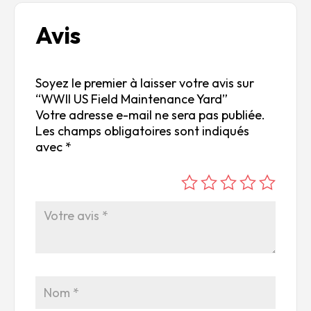
Avis
Soyez le premier à laisser votre avis sur
“WWII US Field Maintenance Yard”
Votre adresse e-mail ne sera pas publiée.
Les champs obligatoires sont indiqués
avec
*
é
é
é
é
é
to
to
to
to
to
ile
ile
ile
ile
ile
su
s
s
s
s
r
su
su
su
su
5
r
r
r
r
5
5
5
5