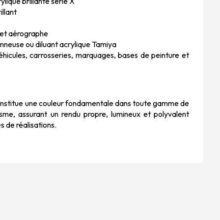
lique brillante série X
illant
u et aérographe
nneuse ou diluant acrylique Tamiya
 véhicules, carrosseries, marquages, bases de peinture et
constitue une couleur fondamentale dans toute gamme de
sme, assurant un rendu propre, lumineux et polyvalent
 de réalisations.