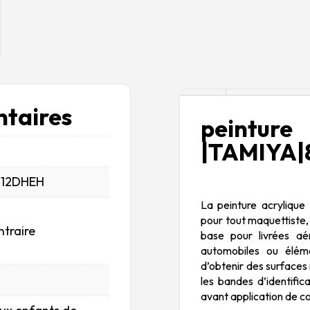
Description
taires
peintur
|TAMIYA|
_12DHEH
La peinture acrylique 
pour tout maquettiste,
ntraire
base pour livrées aér
automobiles ou élém
d’obtenir des surfaces
les bandes d’identifi
avant application de co