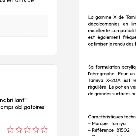
aux enfants de
La gamme X de Tamiya 
décalcomanies en lim
excellente compatibili
est également fréqu
optimiser le rendu des t
Sa formulation acryli
l’aérographe. Pour un 
Tamiya X-20A est rec
régulière. Le pot en v
de grandes surfaces ou
nc brillant”
hamps obligatoires
Caractéristiques techn
– Marque : Tamiya
– Référence : 81502