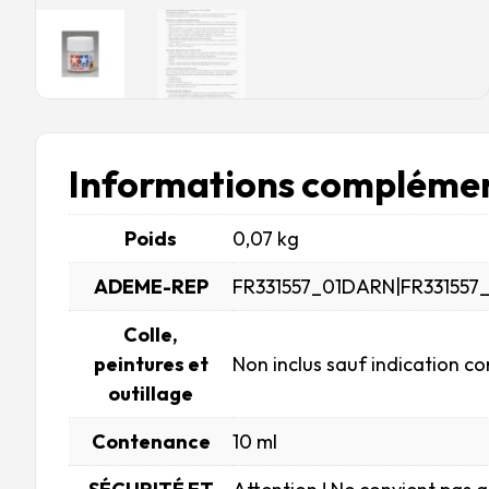
Informations complémen
Poids
0,07 kg
ADEME-REP
FR331557_01DARN|FR331557
Colle,
peintures et
Non inclus sauf indication co
outillage
Contenance
10 ml