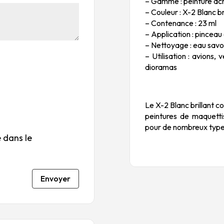
é
é
é
é
é
– Gamme : peinture acry
to
to
to
to
to
– Couleur : X-2 Blanc br
ile
ile
ile
ile
ile
– Contenance : 23 ml
su
s
s
s
s
– Application : pincea
r
su
su
su
su
– Nettoyage : eau savo
5
r
r
r
r
– Utilisation : avions,
dioramas
5
5
5
5
Le X-2 Blanc brillant 
peintures de maquetti
pour de nombreux types
 dans le
Envoyer