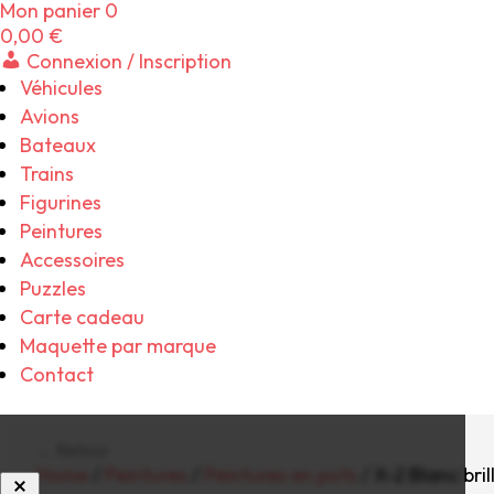
Mon panier
0
0,00
€
Connexion / Inscription
Véhicules
Avions
Bateaux
Trains
Figurines
Peintures
Accessoires
Puzzles
Carte cadeau
Maquette par marque
Contact
← Retour
Home
/
Peintures
/
Peintures en pots
/ X-2 Blanc bril