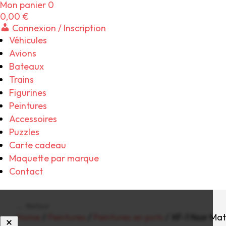
Mon panier
0
0,00
€
Connexion / Inscription
Véhicules
Avions
Bateaux
Trains
Figurines
Peintures
Accessoires
Puzzles
Carte cadeau
Maquette par marque
Contact
← Retour
Home
/
Peintures
/
Peintures en pots
/ XF-1 Noir Mat