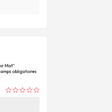
oir Mat”
hamps obligatoires
é
é
é
é
é
to
to
to
to
to
ile
ile
ile
ile
ile