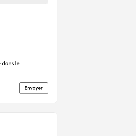
su
s
s
s
s
r
su
su
su
su
5
r
r
r
r
5
5
5
5
 dans le
Envoyer