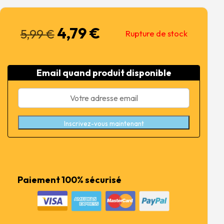
4,79
€
Le
Le
5,99
€
Rupture de stock
prix
prix
initial
actuel
était :
est :
Email quand produit disponible
5,99 €.
4,79 €.
Inscrivez-vous maintenant
Paiement 100% sécurisé