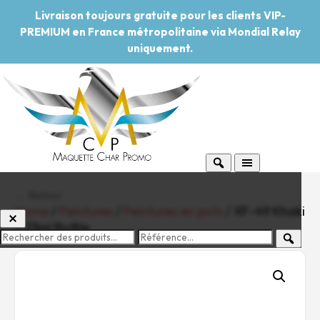
Livraison toujours gratuite pour les clients VIP-
PREMIUM en France métropolitaine via Mondial Relay
uniquement.
← Retour
Home
/
Peintures
/
Peintures en pots
/ XF-49 Khaki
– 23ml Bottle
-20%
Pouvoir d'achat