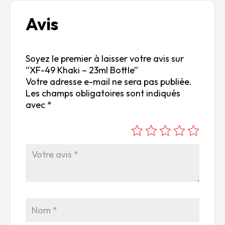
Avis
Soyez le premier à laisser votre avis sur
“XF-49 Khaki – 23ml Bottle”
Votre adresse e-mail ne sera pas publiée.
Les champs obligatoires sont indiqués
avec
*
é
é
é
é
é
to
to
to
to
to
ile
ile
ile
ile
ile
su
s
s
s
s
r
su
su
su
su
5
r
r
r
r
5
5
5
5