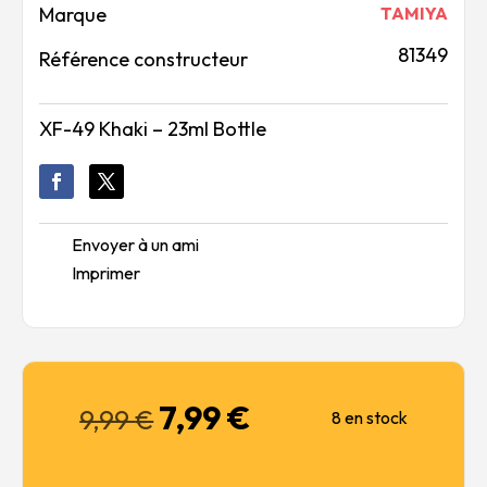
Marque
TAMIYA
81349
Référence constructeur
XF-49 Khaki – 23ml Bottle
Envoyer à un ami
Imprimer
7,99
€
Le
Le
9,99
€
8 en stock
prix
prix
initial
actuel