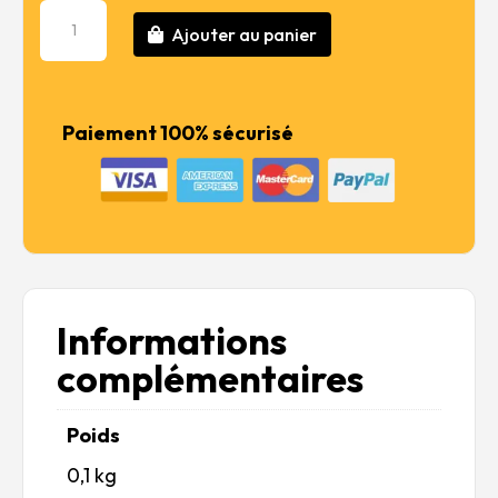
était :
est :
quantité
9,99 €.
7,99 €.
Ajouter au panier
de
XF-
49
Khaki
Paiement 100% sécurisé
-
23ml
Bottle
Informations
complémentaires
Poids
0,1 kg