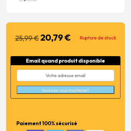
20,79
€
Le
Le
25,99
€
Rupture de stock
prix
prix
initial
actuel
était :
est :
Email quand produit disponible
25,99 €.
20,79 €.
Inscrivez-vous maintenant
Paiement 100% sécurisé