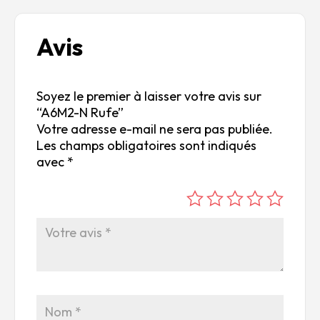
Avis
Soyez le premier à laisser votre avis sur
“A6M2-N Rufe”
Votre adresse e-mail ne sera pas publiée.
Les champs obligatoires sont indiqués
avec
*
é
é
é
é
é
to
to
to
to
to
ile
ile
ile
ile
ile
su
s
s
s
s
r
su
su
su
su
5
r
r
r
r
5
5
5
5