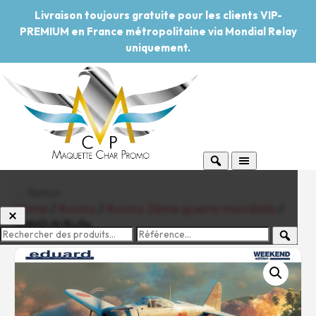
Livraison toujours gratuite pour les clients VIP-
PREMIUM en France métropolitaine via Mondial Relay
uniquement.
← Retour
Home
/
Avions
/
Avions 2ème guerre mondiale
/
A6M2-N Rufe
-20%
Pouvoir d'achat