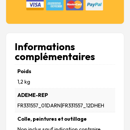
Informations
complémentaires
Poids
1,2 kg
ADEME-REP
FR331557_01DARN|FR331557_12DHEH
Colle, peintures et outillage
Non inclus sauf indication contraire