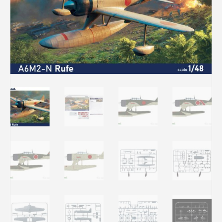
Rechercher des produits...
Mon panier
0
0,00
€
Connexion / Inscription
Véhicules
Avions
Bateaux
Trains
Figurines
Peintures
Accessoires
Puzzles
Carte cadeau
Maquette par marque
Contact