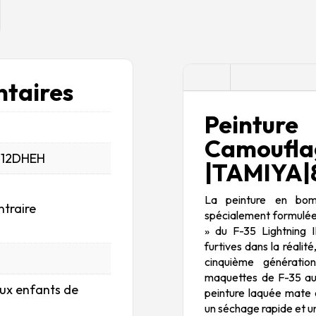
Description
taires
Peintu
Camoufl
_12DHEH
|TAMIYA|
La peinture en bo
ntraire
spécialement formulée 
» du F-35 Lightning I
furtives dans la réalit
cinquième génératio
maquettes de F-35 au
aux enfants de
peinture laquée mate 
un séchage rapide et un