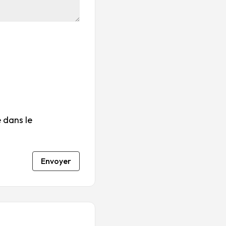
ile
ile
ile
ile
ile
su
s
s
s
s
r
su
su
su
su
5
r
r
r
r
5
5
5
5
 dans le
Envoyer