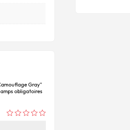
3 Camouflage Gray”
hamps obligatoires
é
é
é
é
é
to
to
to
to
to