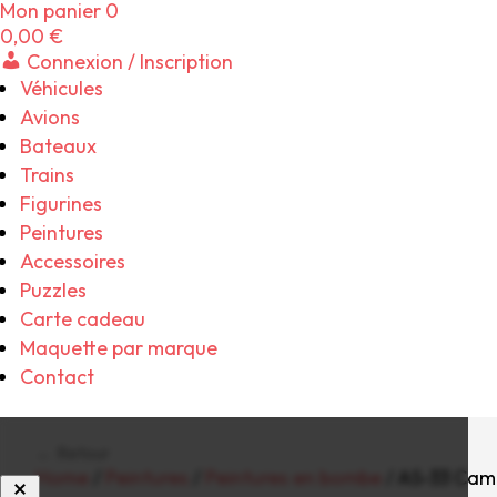
Mon panier
0
0,00
€
Connexion / Inscription
Véhicules
Avions
Bateaux
Trains
Figurines
Peintures
Accessoires
Puzzles
Carte cadeau
Maquette par marque
Contact
← Retour
Home
/
Peintures
/
Peintures en bombe
/ AS-33 Cam