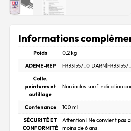
Informations complémen
Poids
0,2 kg
ADEME-REP
FR331557_01DARN|FR331557
Colle,
peintures et
Non inclus sauf indication co
outillage
Contenance
100 ml
SÉCURITÉ ET
Attention ! Ne convient pas 
CONFORMITÉ
moins de 6 ans.