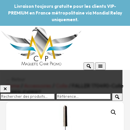
Livraison toujours gratuite pour les clients VIP-
PREMIUM en France métropolitaine via Mondial Relay
uniquement.
← Retour
Home
/
Accessoires
/
Colle
/ FALLER 170490-Colle
SUPER-EXPERT
-20%
Pouvoir d'achat