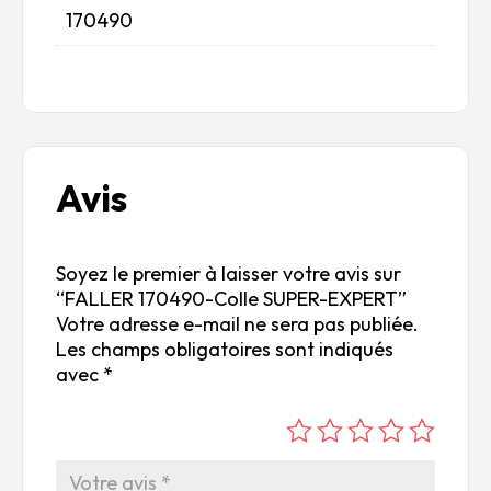
170490
Avis
Soyez le premier à laisser votre avis sur
“FALLER 170490-Colle SUPER-EXPERT”
Votre adresse e-mail ne sera pas publiée.
Les champs obligatoires sont indiqués
avec
*
é
é
é
é
é
to
to
to
to
to