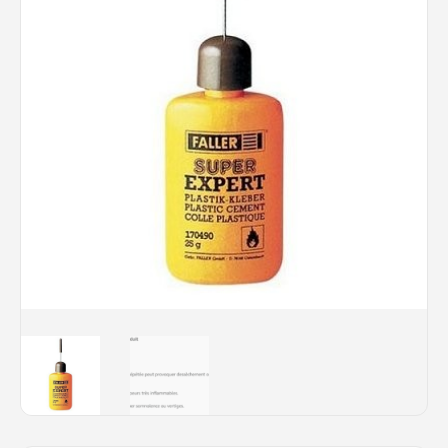
Rechercher des produits...
Mon panier
0
0,00
€
Connexion / Inscription
Véhicules
Avions
Bateaux
Trains
Figurines
Peintures
Accessoires
Puzzles
Carte cadeau
Maquette par marque
Contact