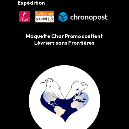
Expédition
Maquette Char Promo soutient
Lévriers sans Frontières