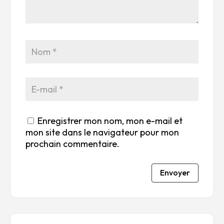
ile
ile
ile
ile
ile
su
s
s
s
s
r
su
su
su
su
5
r
r
r
r
5
5
5
5
Enregistrer mon nom, mon e-mail et
mon site dans le navigateur pour mon
prochain commentaire.
Envoyer