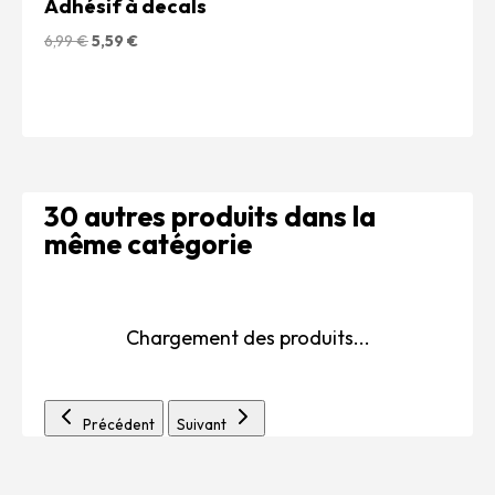
Adhésif à decals
Le
Le
6,99
€
5,59
€
prix
prix
initial
actuel
était :
est :
6,99 €.
5,59 €.
30 autres produits dans la
même catégorie
Chargement des produits...
Précédent
Suivant