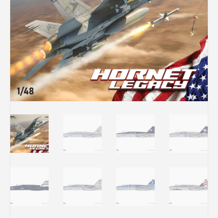
Rechercher des produits...
Mon panier
0
0,00
€
Connexion / Inscription
Véhicules
Avions
Bateaux
Trains
Figurines
Peintures
Accessoires
Puzzles
Carte cadeau
Maquette par marque
Contact