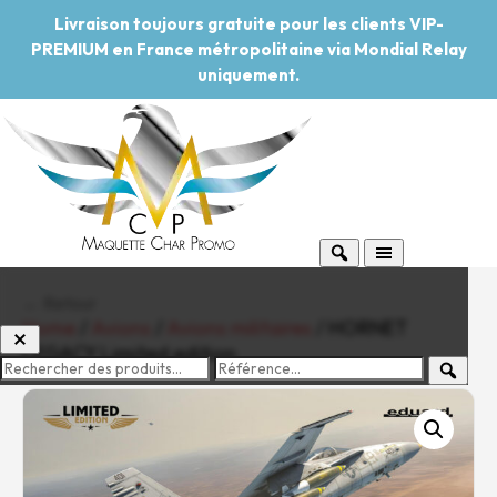
Livraison toujours gratuite pour les clients VIP-
PREMIUM en France métropolitaine via Mondial Relay
uniquement.
← Retour
Home
/
Avions
/
Avions militaires
/ HORNET
LEGACY Limited edition
-20%
Pouvoir d'achat