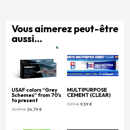
Vous aimerez peut-être
aussi…
USAF colors “Grey
MULTIPURPOSE
Schemes” from 70’s
CEMENT (CLEAR)
to present
Le
Le
11,99
€
9,59
€
Le
Le
30,99
€
24,79
€
prix
prix
prix
prix
initial
actuel
initial
actuel
était :
est :