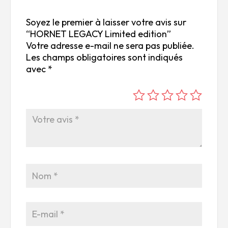
Soyez le premier à laisser votre avis sur
“HORNET LEGACY Limited edition”
Votre adresse e-mail ne sera pas publiée.
Les champs obligatoires sont indiqués
avec
*
é
é
é
é
é
to
to
to
to
to
ile
ile
ile
ile
ile
su
s
s
s
s
r
su
su
su
su
5
r
r
r
r
5
5
5
5