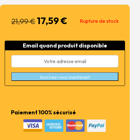
17,59
€
Le
Le
21,99
€
Rupture de stock
prix
prix
initial
actuel
était :
est :
Email quand produit disponible
21,99 €.
17,59 €.
Inscrivez-vous maintenant
Paiement 100% sécurisé