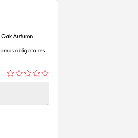
ves Oak Autumn
hamps obligatoires
é
é
é
é
é
to
to
to
to
to
ile
ile
ile
ile
ile
su
s
s
s
s
r
su
su
su
su
5
r
r
r
r
5
5
5
5