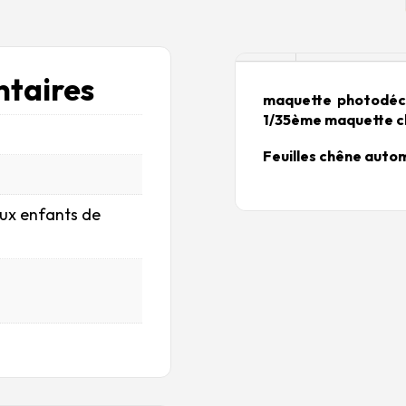
Description
taires
maquette photodéc
1/35ème maquette c
Feuilles chêne auto
aux enfants de