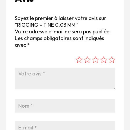
Soyez le premier à laisser votre avis sur
“RIGGING – FINE 0.03 MM”
Votre adresse e-mail ne sera pas publiée.
Les champs obligatoires sont indiqués
avec
*
é
é
é
é
é
to
to
to
to
to
ile
ile
ile
ile
ile
su
s
s
s
s
r
su
su
su
su
5
r
r
r
r
5
5
5
5