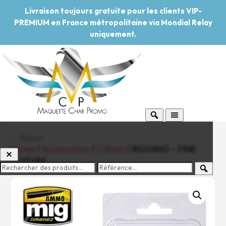
Livraison toujours gratuite pour les clients VIP-
PREMIUM en France métropolitaine via Mondial Relay
uniquement.
← Retour
Home
/
Accessoires
/
Câbles
/ RIGGING – FINE
0.03 MM
-20%
Pouvoir d'achat