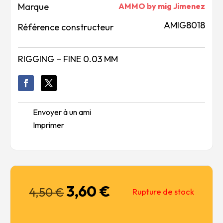
Marque
AMMO by mig Jimenez
AMIG8018
Référence constructeur
RIGGING – FINE 0.03 MM
Envoyer à un ami
Imprimer
3,60
€
Le
Le
4,50
€
Rupture de stock
prix
prix
initial
actuel