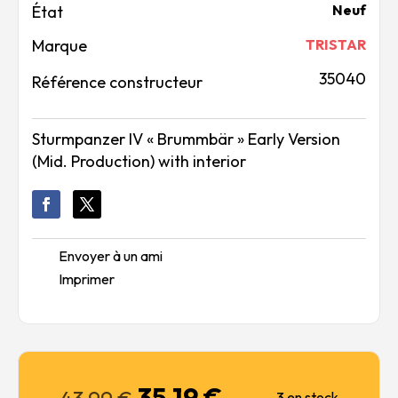
Neuf
Marque
TRISTAR
35040
Référence constructeur
Sturmpanzer IV « Brummbär » Early Version
(Mid. Production) with interior
Envoyer à un ami
Imprimer
35,19
€
Le
Le
3 en stock