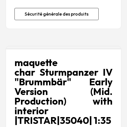
Sécurité générale des produits
Description
maquette
char Sturmpanzer IV
"Brummbär" Early
Version (Mid.
Production) with
interior
|TRISTAR|35040| 1:35