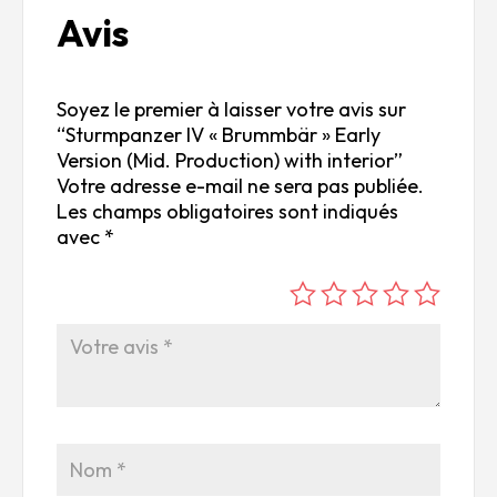
Avis
Soyez le premier à laisser votre avis sur
“Sturmpanzer IV « Brummbär » Early
Version (Mid. Production) with interior”
Votre adresse e-mail ne sera pas publiée.
Les champs obligatoires sont indiqués
avec
*
é
é
é
é
é
to
to
to
to
to
ile
ile
ile
ile
ile
su
s
s
s
s
r
su
su
su
su
5
r
r
r
r
5
5
5
5