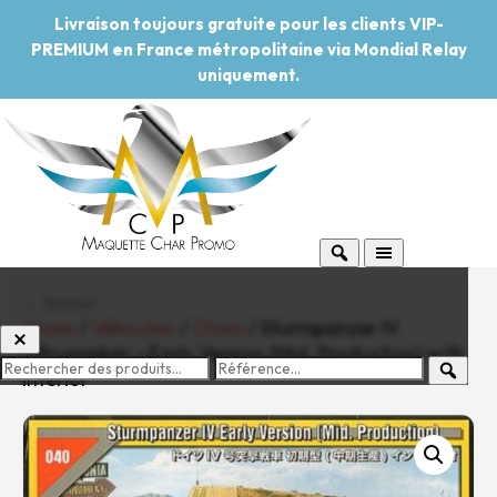
Livraison toujours gratuite pour les clients VIP-
PREMIUM en France métropolitaine via Mondial Relay
uniquement.
← Retour
Home
/
Véhicules
/
Chars
/ Sturmpanzer IV
« Brummbär » Early Version (Mid. Production) with
interior
-20%
Pouvoir d'achat