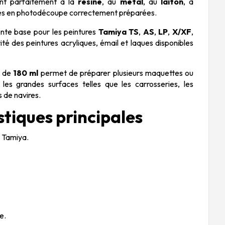
nt parfaitement à la
résine
, au
métal
, au
laiton
, à
èces en photodécoupe correctement préparées.
lente base pour les peintures
Tamiya TS
,
AS
,
LP
,
X/XF
,
ité des peintures acryliques, émail et laques disponibles
e de
180 ml
permet de préparer plusieurs maquettes ou
 les grandes surfaces telles que les carrosseries, les
 de navires.
stiques principales
 Tamiya.
.
e.