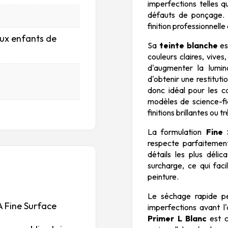
imperfections telles q
défauts de ponçage. I
finition professionnelle
aux enfants de
Sa
teinte blanche
es
couleurs claires, vives
d'augmenter la lumino
d'obtenir une restituti
donc idéal pour les ca
modèles de science-fi
finitions brillantes ou t
La formulation
Fine 
respecte parfaitement 
détails les plus déli
surcharge, ce qui faci
peinture.
Le séchage rapide pe
A Fine Surface
imperfections avant l'
Primer L Blanc
est c