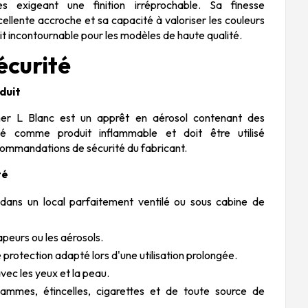
s exigeant une finition irréprochable. Sa finesse
cellente accroche et sa capacité à valoriser les couleurs
uit incontournable pour les modèles de haute qualité.
écurité
oduit
er L Blanc est un apprêt en aérosol contenant des
ssé comme produit inflammable et doit être utilisé
mmandations de sécurité du fabricant.
té
 dans un local parfaitement ventilé ou sous cabine de
apeurs ou les aérosols.
protection adapté lors d'une utilisation prolongée.
vec les yeux et la peau.
lammes, étincelles, cigarettes et de toute source de