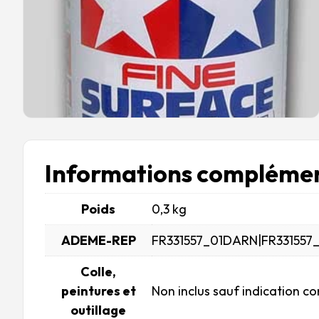
Informations complémen
Poids
0,3 kg
ADEME-REP
FR331557_01DARN|FR331557
Colle,
peintures et
Non inclus sauf indication co
outillage