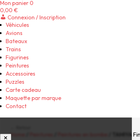
Mon panier
0
0,00
€
Connexion / Inscription
Véhicules
Avions
Bateaux
Trains
Figurines
Peintures
Accessoires
Puzzles
Carte cadeau
Maquette par marque
Contact
← Retour
Home
/
Peintures
/
Peintures en bombe
/ TAMIYA Fin