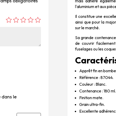
hamps obligatoires
mais adhère égaleme
l'aluminium et aux pi
Il constitue une excel
ainsi que pour la major
é
é
é
é
é
sur le marché.
to
to
to
to
to
ile
ile
ile
ile
ile
Sa grande contenanc
su
s
s
s
s
de couvrir facilement
r
su
su
su
su
fuselages ou les coques
5
r
r
r
r
Caractéri
5
5
5
5
Apprêt fin en bombe
Référence : 87044.
Couleur : Blanc.
Contenance : 180 ml
 dans le
Finition mate.
Grain ultra-fin.
Excellente adhérenc