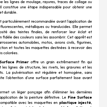
ue les lignes de moulage, rayures, traces de collage ou
l constitue une étape indispensable pour obtenir une
 et durable.
t particulièrement recommandée avant l'application de
, fluorescentes, métalliques ou translucides. Elle permet
sité des teintes finales, de renforcer leur éclat et
on fidèle des couleurs sans les assombrir. Cet apprêt est
rrosseries automobiles, motos, avions civils, figurines,
ction et toutes les maquettes destinées à recevoir des
rès colorées.
Surface Primer
offre un grain extrêmement fin qui
les lignes de structure, les rivets, les gravures et les
cats. La pulvérisation est régulière et homogène, sans
lite l'obtention d'une surface parfaitement lisse avant
rmet un léger ponçage afin d'éliminer les dernières
application de la peinture définitive. Le
Fine Surface
ompatible avec les maquettes en
plastique injecté
,