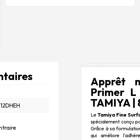
Description
taires
Apprêt m
Primer L
TAMIYA |
_12DHEH
Le
Tamiya Fine Surf
spécialement conçu po
ntraire
Grâce à sa formulation
qui améliore l'adhé