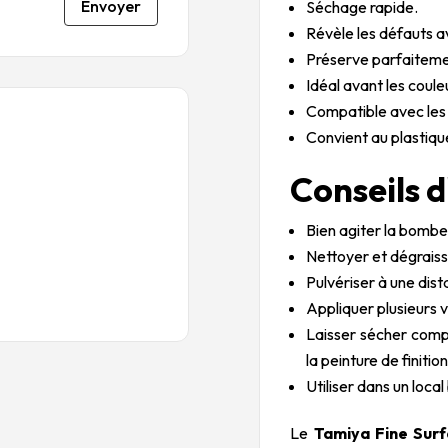
Envoyer
Séchage rapide.
Révèle les défauts a
Préserve parfaitemen
Idéal avant les coule
Compatible avec les 
Convient au plastique
Conseils d
Bien agiter la bombe
Nettoyer et dégraiss
Pulvériser à une dis
Appliquer plusieurs v
Laisser sécher comp
la peinture de finition
Utiliser dans un local
Le
Tamiya Fine Sur