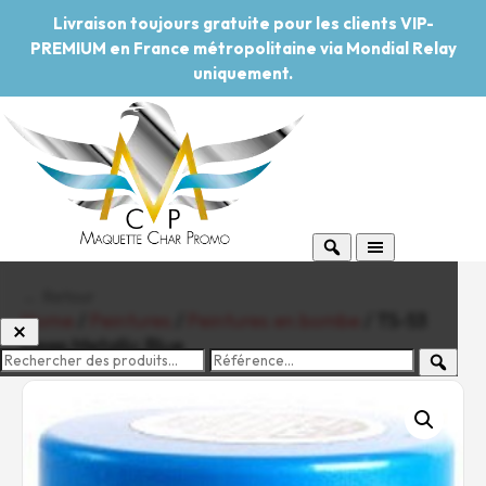
Livraison toujours gratuite pour les clients VIP-
PREMIUM en France métropolitaine via Mondial Relay
uniquement.
← Retour
Home
/
Peintures
/
Peintures en bombe
/ TS-53
Deep Metallic Blue
-20%
Pouvoir d'achat