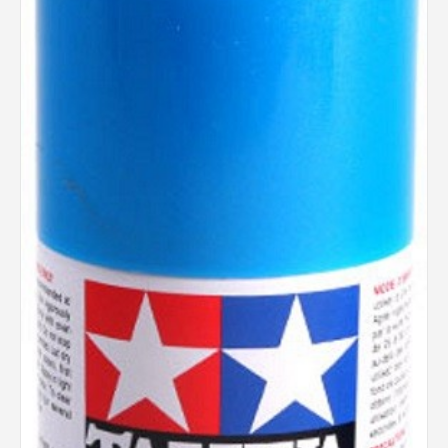
Rechercher des produits...
Mon panier
0
0,00
€
Connexion / Inscription
Véhicules
Avions
Bateaux
Trains
Figurines
Peintures
Accessoires
Puzzles
Carte cadeau
Maquette par marque
Contact