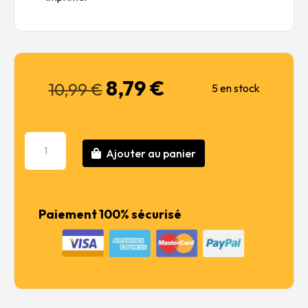
8,79
€
Le
Le
10,99
€
5 en stock
prix
prix
initial
actuel
était :
est :
quantité
10,99 €.
8,79 €.
Ajouter au panier
de
TS-
53
Deep
Paiement 100% sécurisé
Metallic
Blue