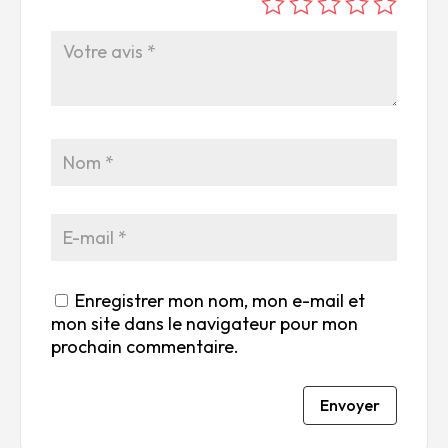
é
é
é
é
é
to
to
to
to
to
ile
ile
ile
ile
ile
su
s
s
s
s
r
su
su
su
su
5
r
r
r
r
5
5
5
5
Enregistrer mon nom, mon e-mail et
mon site dans le navigateur pour mon
prochain commentaire.
Envoyer