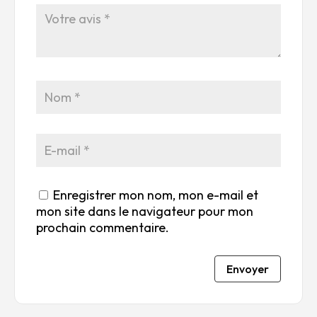
é
é
é
é
é
to
to
to
to
to
ile
ile
ile
ile
ile
su
s
s
s
s
r
su
su
su
su
5
r
r
r
r
5
5
5
5
Enregistrer mon nom, mon e-mail et
mon site dans le navigateur pour mon
prochain commentaire.
Envoyer