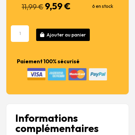
9,59
€
Le
Le
11,99
€
6 en stock
prix
prix
initial
actuel
était :
est :
quantité
11,99 €.
9,59 €.
Ajouter au panier
de
TS-
55
Dark
Paiement 100% sécurisé
Blue
Informations
complémentaires