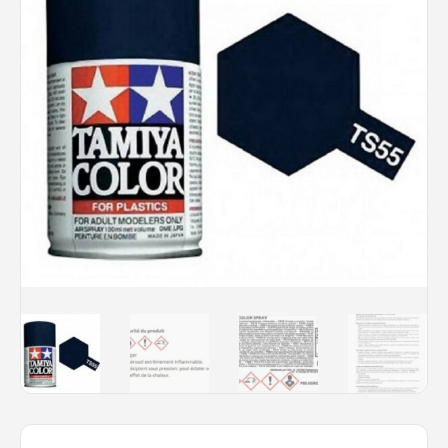
Rechercher des produits...
Mon panier
0
0,00
€
Connexion / Inscription
Véhicules
Avions
Bateaux
Trains
Figurines
Peintures
Accessoires
Puzzles
Carte cadeau
Maquette par marque
Contact