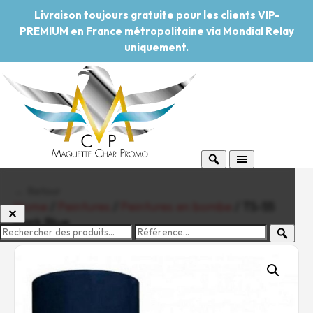
Livraison toujours gratuite pour les clients VIP-
PREMIUM en France métropolitaine via Mondial Relay
uniquement.
← Retour
Home
/
Peintures
/
Peintures en bombe
/ TS-55
Dark Blue
-20%
Pouvoir d'achat