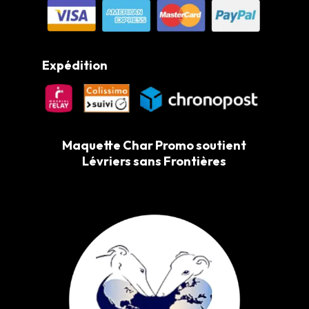
Expédition
Maquette Char Promo soutient
Lévriers sans Frontières