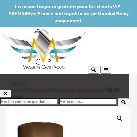
Livraison toujours gratuite pour les clients VIP-
PREMIUM en France métropolitaine via Mondial Relay
uniquement.
← Retour
Home
/
Peintures
/
Peintures en bombe
/ TS-71
Smoke
-20%
Pouvoir d'achat