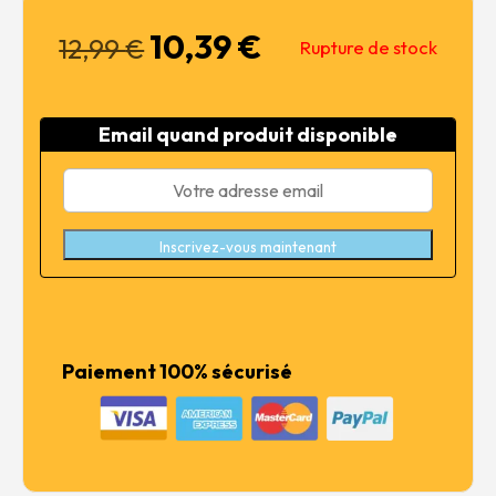
10,39
€
Le
Le
12,99
€
Rupture de stock
prix
prix
initial
actuel
était :
est :
Email quand produit disponible
12,99 €.
10,39 €.
Inscrivez-vous maintenant
Paiement 100% sécurisé