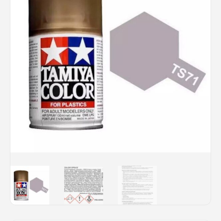
Rechercher des produits...
Mon panier
0
0,00
€
Connexion / Inscription
Véhicules
Avions
Bateaux
Trains
Figurines
Peintures
Accessoires
Puzzles
Carte cadeau
Maquette par marque
Contact