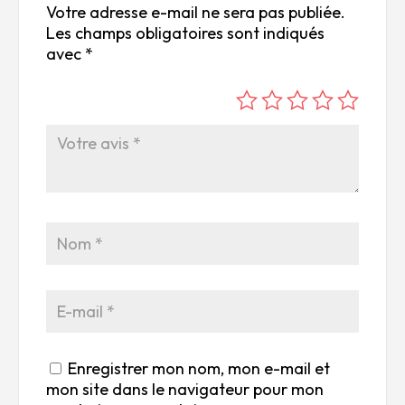
Votre adresse e-mail ne sera pas publiée.
Les champs obligatoires sont indiqués
avec
*
é
é
é
é
é
to
to
to
to
to
ile
ile
ile
ile
ile
su
s
s
s
s
r
su
su
su
su
5
r
r
r
r
5
5
5
5
Enregistrer mon nom, mon e-mail et
mon site dans le navigateur pour mon