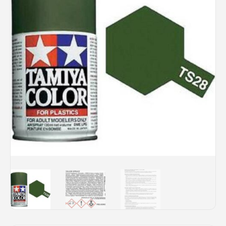
Rechercher des produits...
Mon panier
0
0,00
€
Connexion / Inscription
Véhicules
Avions
Bateaux
Trains
Figurines
Peintures
Accessoires
Puzzles
Carte cadeau
Maquette par marque
Contact