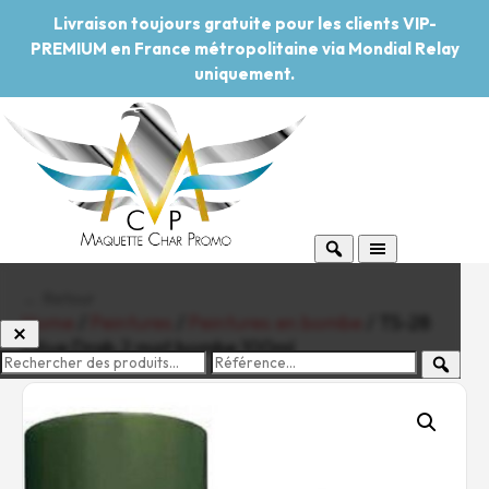
Livraison toujours gratuite pour les clients VIP-
PREMIUM en France métropolitaine via Mondial Relay
uniquement.
← Retour
Home
/
Peintures
/
Peintures en bombe
/ TS-28
Olive Drab 2 mat bombe 100ml
-20%
Pouvoir d'achat