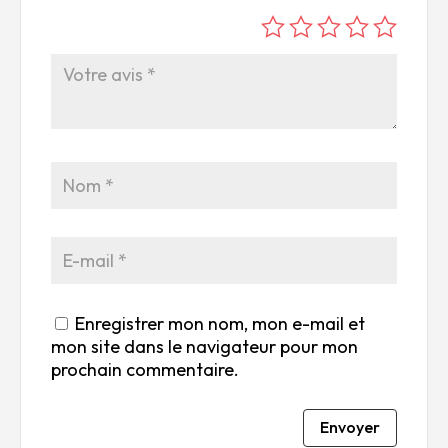
é
é
é
é
é
to
to
to
to
to
ile
ile
ile
ile
ile
su
s
s
s
s
r
su
su
su
su
5
r
r
r
r
5
5
5
5
Enregistrer mon nom, mon e-mail et
mon site dans le navigateur pour mon
prochain commentaire.
Envoyer