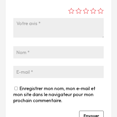
é
é
é
é
é
to
to
to
to
to
ile
ile
ile
ile
ile
su
s
s
s
s
r
su
su
su
su
5
r
r
r
r
5
5
5
5
Enregistrer mon nom, mon e-mail et
mon site dans le navigateur pour mon
prochain commentaire.
Envoyer