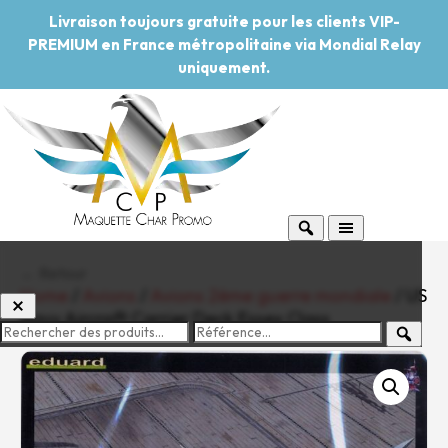
Livraison toujours gratuite pour les clients VIP-
PREMIUM en France métropolitaine via Mondial Relay
uniquement.
← Retour
Home
/
Avions
/
Avions 2ème guerre mondiale
/ US
Navy Aircraft Carrier Deck Essex Class
-20%
Pouvoir d'achat