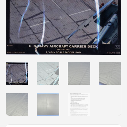
Rechercher des produits...
Mon panier
0
0,00
€
Connexion / Inscription
Véhicules
Avions
Bateaux
Trains
Figurines
Peintures
Accessoires
Puzzles
Carte cadeau
Maquette par marque
Contact